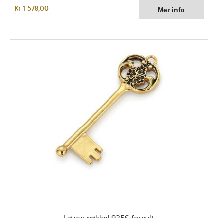
Kr 1 578,00
Løken nøkkel 925S forgylt