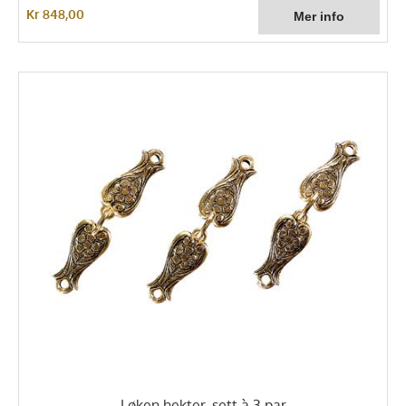
Kr 848,00
Løken hekter, sett à 3 par