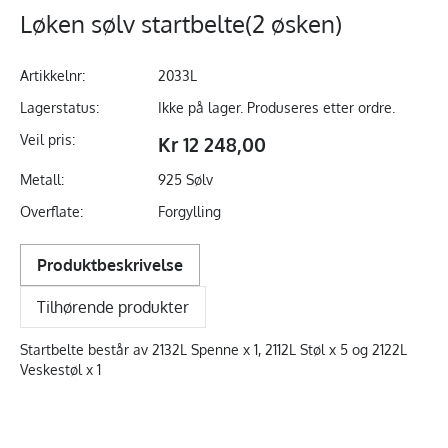
Løken sølv startbelte(2 øsken)
Artikkelnr:
2033L
Lagerstatus:
Ikke på lager. Produseres etter ordre.
Veil pris:
Kr 12 248,00
Metall:
925 Sølv
Overflate:
Forgylling
Produktbeskrivelse
Tilhørende produkter
Startbelte består av 2132L Spenne x 1, 2112L Støl x 5 og 2122L
Veskestøl x 1