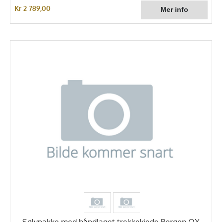
Kr 2 789,00
Sølvpakke med håndlaget trekkekjede Bergen OX