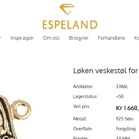
r
Inspirasjon
Om oss
Brosjyrer
Forhandlere
Ko
Løken veskestøl for
Artikkelnr:
3386L
Lagerstatus:
<50
Veil pris:
Kr 1 668
Metall:
925 Sølv
Overflate:
Forgylling
Bredde:
33 MM