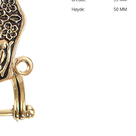
Høyde:
50 MM