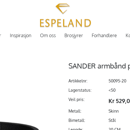
r
Inspirasjon
Om oss
Brosjyrer
Forhandlere
Ko
SANDER armbånd pla
Artikkelnr:
50095-20
Lagerstatus:
<50
Veil pris:
Kr 529,
Metall:
Skinn
Bimetall:
Stål
Lengde:
20 CM