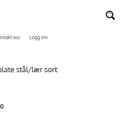
ntakt oss
Logg inn
te stål/lær sort
00