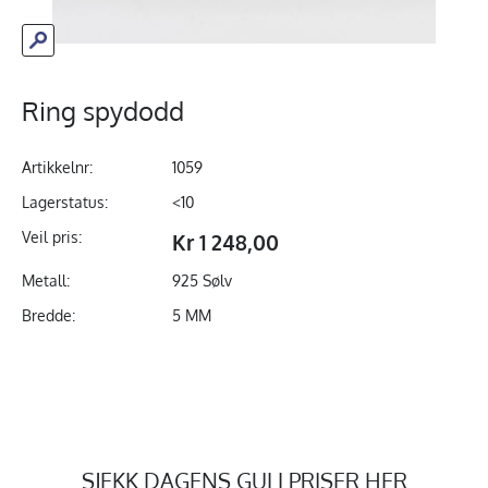
Ring spydodd
Artikkelnr:
1059
Lagerstatus:
<10
Veil pris:
Kr 1 248,00
Metall:
925 Sølv
Bredde:
5 MM
SJEKK DAGENS GULLPRISER HER