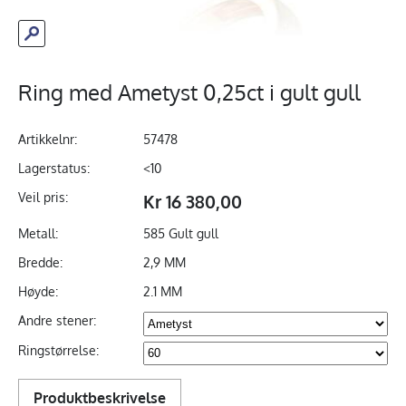
Ring med Ametyst 0,25ct i gult gull
Artikkelnr:
57478
Lagerstatus:
<10
Veil pris:
Kr 16 380,00
Metall:
585 Gult gull
Bredde:
2,9 MM
Høyde:
2.1 MM
Andre stener:
Ringstørrelse:
Produktbeskrivelse