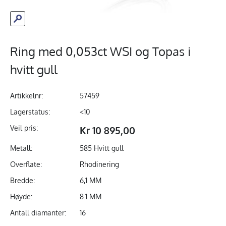
Ring med 0,053ct WSI og Topas i
hvitt gull
Artikkelnr:
57459
Lagerstatus:
<10
Veil pris:
Kr 10 895,00
Metall:
585 Hvitt gull
Overflate:
Rhodinering
Bredde:
6,1 MM
Høyde:
8.1 MM
Antall diamanter:
16