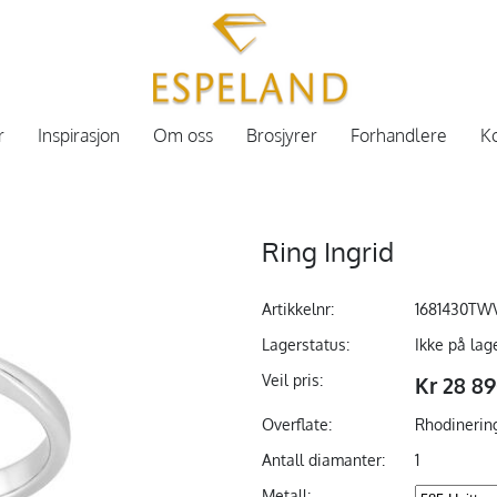
r
Inspirasjon
Om oss
Brosjyrer
Forhandlere
Ko
Ring Ingrid
Artikkelnr:
1681430TW
Lagerstatus:
Ikke på lag
Veil pris:
Kr 28 8
Overflate:
Rhodinerin
Antall diamanter:
1
Metall: