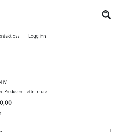
ntakt oss
Logg inn
VHV
er. Produseres etter ordre.
90,00
g