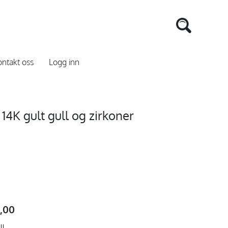
ntakt oss
Logg inn
14K gult gull og zirkoner
5,00
ll