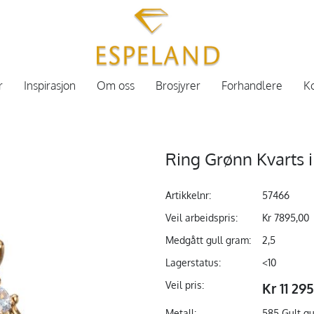
r
Inspirasjon
Om oss
Brosjyrer
Forhandlere
Ko
Ring Grønn Kvarts i 
Artikkelnr:
57466
Veil arbeidspris:
Kr 7895,00
Medgått gull gram:
2,5
Lagerstatus:
<10
Veil pris:
Kr 11 29
Metall:
585 Gult gu