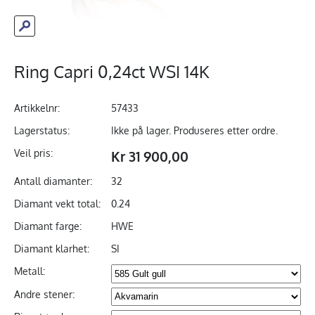
Ring Capri 0,24ct WSI 14K
Artikkelnr:
57433
Lagerstatus:
Ikke på lager. Produseres etter ordre.
Veil pris:
Kr 31 900,00
Antall diamanter:
32
Diamant vekt total:
0.24
Diamant farge:
HWE
Diamant klarhet:
SI
Metall:
Andre stener: