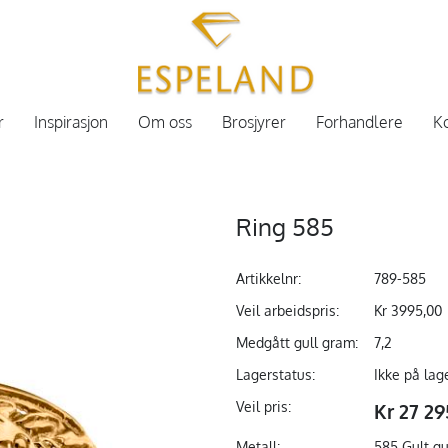
r
Inspirasjon
Om oss
Brosjyrer
Forhandlere
Ko
Ring 585
Artikkelnr:
789-585
Veil arbeidspris:
Kr 3995,00
Medgått gull gram:
7,2
Lagerstatus:
Ikke på lag
Veil pris:
Kr 27 29
Metall:
585 Gult gu