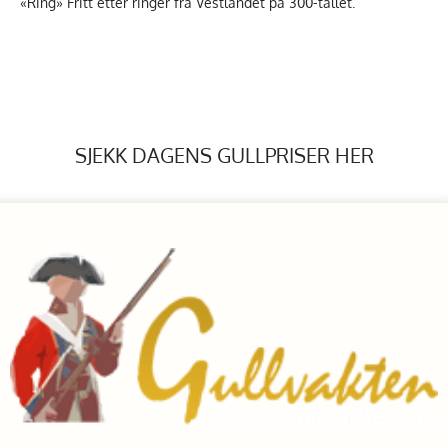
«Ring» Fritt etter ringer fra Vestlandet på 300-tallet.
SJEKK DAGENS GULLPRISER HER