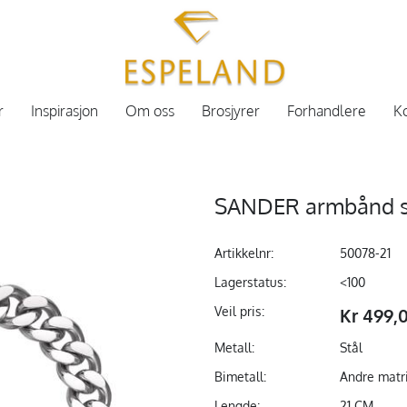
r
Inspirasjon
Om oss
Brosjyrer
Forhandlere
Ko
SANDER armbånd stå
Artikkelnr:
50078-21
Lagerstatus:
<100
Veil pris:
Kr 499,
Metall:
Stål
Bimetall:
Andre matr
Lengde:
21 CM