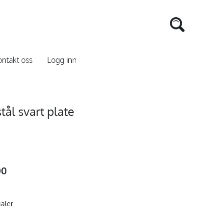
ntakt oss
Logg inn
l svart plate
00
ialer