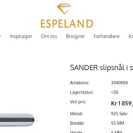
r
Inspirasjon
Om oss
Brosjyrer
Forhandlere
Ko
SANDER slipsnål i 
Artikkelnr:
3040904
Lagerstatus:
<50
Veil pris:
Kr 1 859
Metall:
925 Sølv
Bredde:
55 MM
Høyde:
6 MM