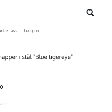
ntakt oss
Logg inn
pper i stål "Blue tigereye"
00
ialer