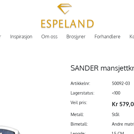
r
Inspirasjon
Om oss
Brosjyrer
Forhandlere
Ko
SANDER mansjettkna
Artikkelnr:
50092-03
Lagerstatus:
<100
Veil pris:
Kr 579,
Metall:
Stål
Bimetall:
Andre matr
Lengde:
1,5 CM