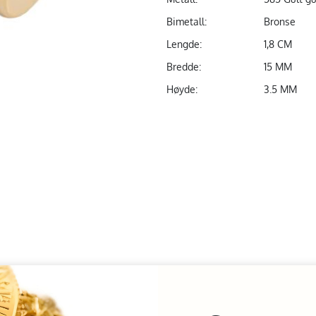
Bimetall:
Bronse
Lengde:
1,8 CM
Bredde:
15 MM
Høyde:
3.5 MM