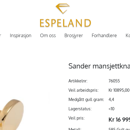
r
Inspirasjon
Om oss
Brosjyrer
Forhandlere
Ko
Sander mansjettkna
Artikkelnr:
76055
Veil arbeidspris:
Kr 10895,00
Medgått gull gram:
4,4
Lagerstatus:
<10
Veil pris:
Kr 16 99
Metall:
585 Gult gu