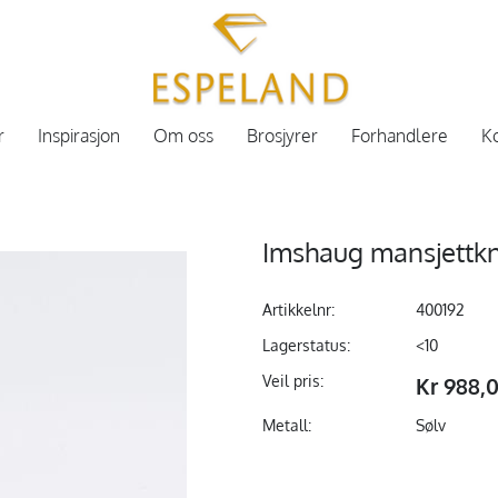
r
Inspirasjon
Om oss
Brosjyrer
Forhandlere
Ko
Imshaug mansjettk
Artikkelnr:
400192
Lagerstatus:
<10
Veil pris:
Kr 988,
Metall:
Sølv