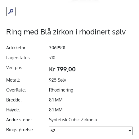
Ring med Blå zirkon i rhodinert sølv
Artikkelnr:
3069901
Lagerstatus:
<10
Veil pris:
Kr 799,00
Metall:
925 Sølv
Overflate:
Rhodinering
Bredde:
8,1 MM
Høyde:
8.1 MM
Andre stener:
Syntetisk Cubic Zirkonia
Ringstørrelse: