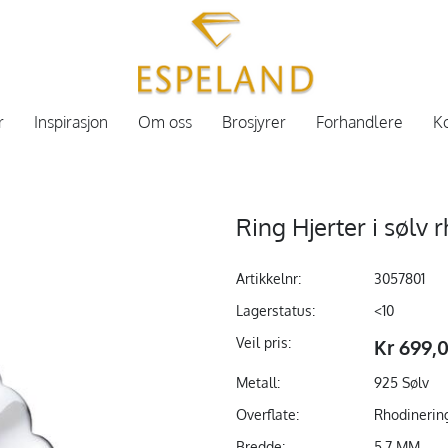
r
Inspirasjon
Om oss
Brosjyrer
Forhandlere
Ko
Ring Hjerter i sølv 
Artikkelnr:
3057801
Lagerstatus:
<10
Veil pris:
Kr 699,
Metall:
925 Sølv
Overflate:
Rhodinerin
Bredde:
5,7 MM