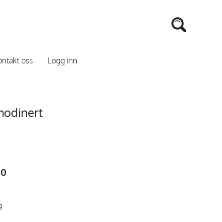
ntakt oss
Logg inn
rhodinert
00
g