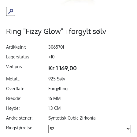
Ring "Fizzy Glow" i forgylt sølv
Artikkelnr:
3065701
Lagerstatus:
<10
Veil pris:
Kr 1 169,00
Metall:
925 Sølv
Overflate:
Forgylling
Bredde:
16 MM
Høyde:
1.3 CM
Andre stener:
Syntetisk Cubic Zirkonia
Ringstørrelse: