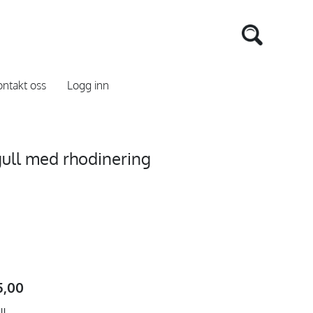
ntakt oss
Logg inn
 gull med rhodinering
5,00
ll