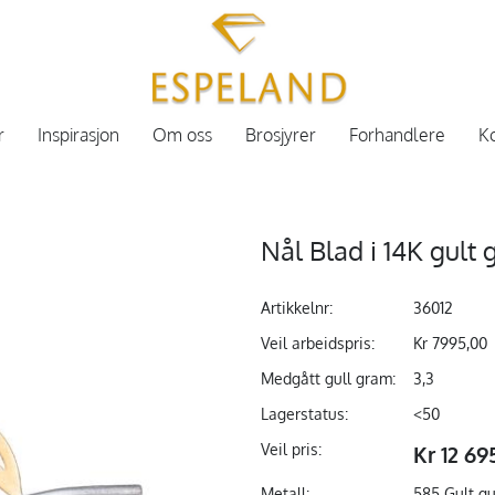
r
Inspirasjon
Om oss
Brosjyrer
Forhandlere
Ko
Nål Blad i 14K gult
Artikkelnr:
36012
Veil arbeidspris:
Kr 7995,00
Medgått gull gram:
3,3
Lagerstatus:
<50
Veil pris:
Kr 12 69
Metall:
585 Gult gu