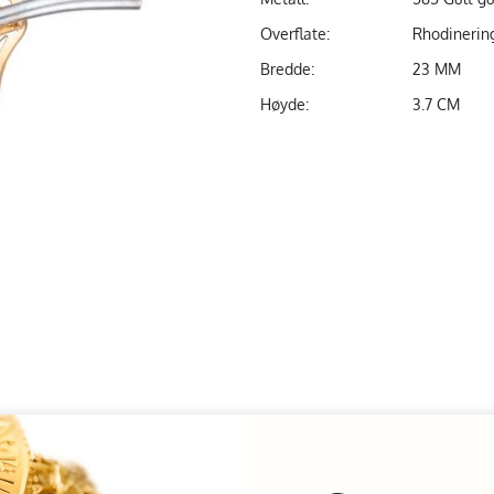
Overflate:
Rhodinerin
Bredde:
23 MM
Høyde:
3.7 CM