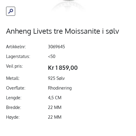
Anheng Livets tre Moissanite i sølv
Artikkelnr:
3069645
Lagerstatus:
<50
Veil pris:
Kr 1 859,00
Metall:
925 Sølv
Overflate:
Rhodinering
Lengde:
4,5 CM
Bredde:
22 MM
Høyde:
22 MM