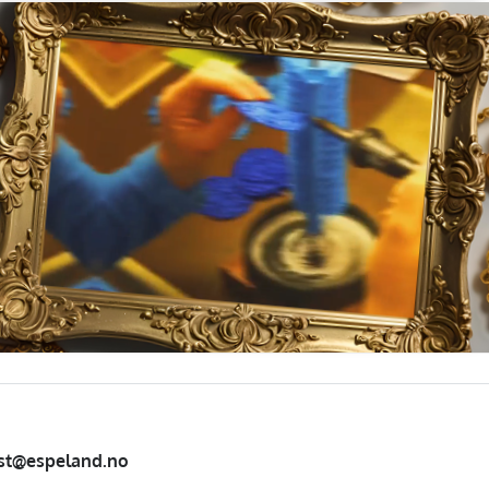
st@espeland.no