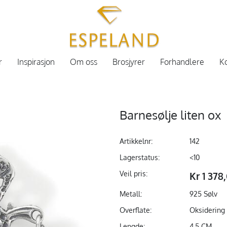
r
Inspirasjon
Om oss
Brosjyrer
Forhandlere
Ko
Barnesølje liten ox
Artikkelnr:
142
Lagerstatus:
<10
Veil pris:
Kr 1 378
Metall:
925 Sølv
Overflate:
Oksidering
Lengde:
4,5 CM