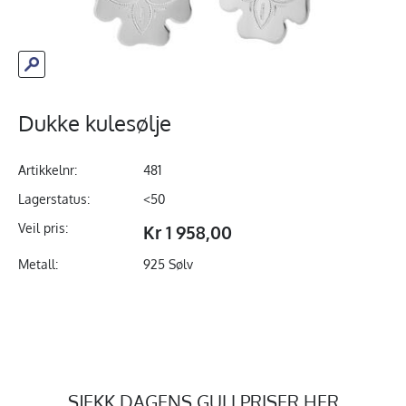
Dukke kulesølje
Artikkelnr:
481
Lagerstatus:
<50
Veil pris:
Kr 1 958,00
Metall:
925 Sølv
SJEKK DAGENS GULLPRISER HER