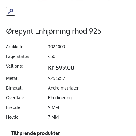
Ørepynt Enhjørning rhod 925
Artikkelnr:
3024000
Lagerstatus:
<50
Veil pris:
Kr 599,00
Metall:
925 Sølv
Bimetall:
Andre matrialer
Overflate:
Rhodinering
Bredde:
9 MM
Høyde:
7 MM
Tilhørende produkter