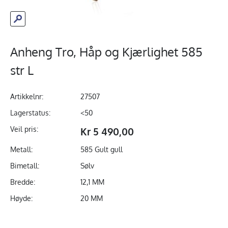
Anheng Tro, Håp og Kjærlighet 585
str L
Artikkelnr:
27507
Lagerstatus:
<50
Veil pris:
Kr 5 490,00
Metall:
585 Gult gull
Bimetall:
Sølv
Bredde:
12,1 MM
Høyde:
20 MM