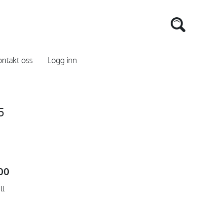
ntakt oss
Logg inn
5
,00
ll