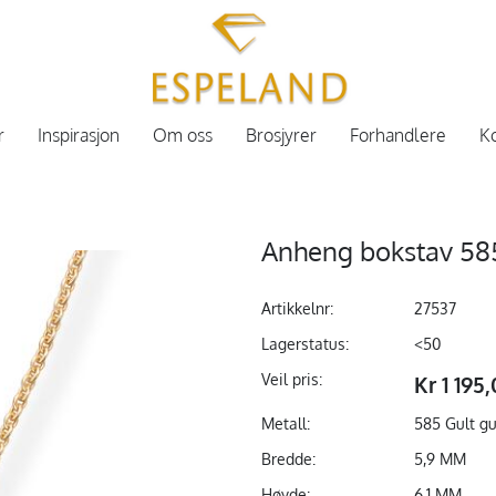
r
Inspirasjon
Om oss
Brosjyrer
Forhandlere
Ko
Anheng bokstav 58
Artikkelnr:
27537
Lagerstatus:
<50
Veil pris:
Kr 1 195
Metall:
585 Gult gu
Bredde:
5,9 MM
Høyde:
6.1 MM