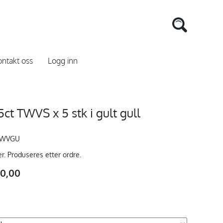
ntakt oss
Logg inn
ct TWVS x 5 stk i gult gull
TWVGU
er. Produseres etter ordre.
00,00