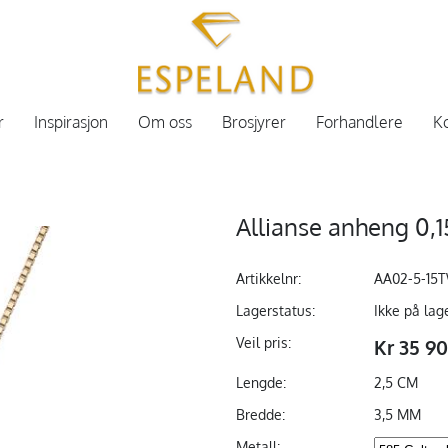
r
Inspirasjon
Om oss
Brosjyrer
Forhandlere
Ko
Allianse anheng 0,15
Artikkelnr:
AA02-5-15
Lagerstatus:
Ikke på lag
Veil pris:
Kr 35 9
Lengde:
2,5 CM
Bredde:
3,5 MM
Metall: