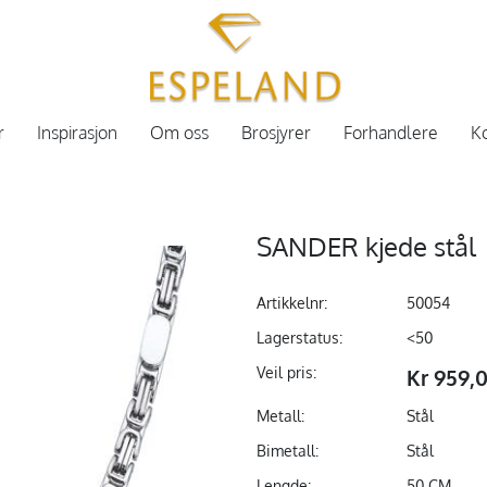
r
Inspirasjon
Om oss
Brosjyrer
Forhandlere
Ko
SANDER kjede stål
Artikkelnr:
50054
Lagerstatus:
<50
Veil pris:
Kr 959,
Metall:
Stål
Bimetall:
Stål
Lengde:
50 CM