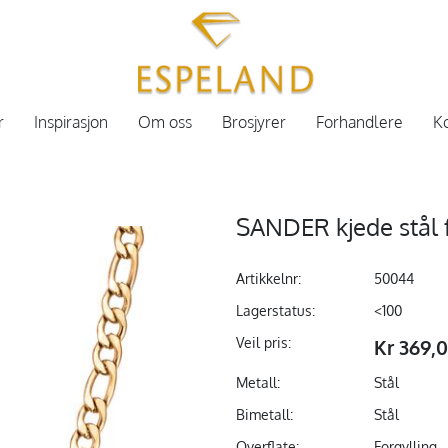
r
Inspirasjon
Om oss
Brosjyrer
Forhandlere
Ko
SANDER kjede stål 
Artikkelnr:
50044
Lagerstatus:
<100
Veil pris:
Kr 369,
Metall:
Stål
Bimetall:
Stål
Overflate:
Forgylling