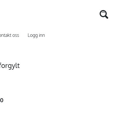
ntakt oss
Logg inn
forgylt
00