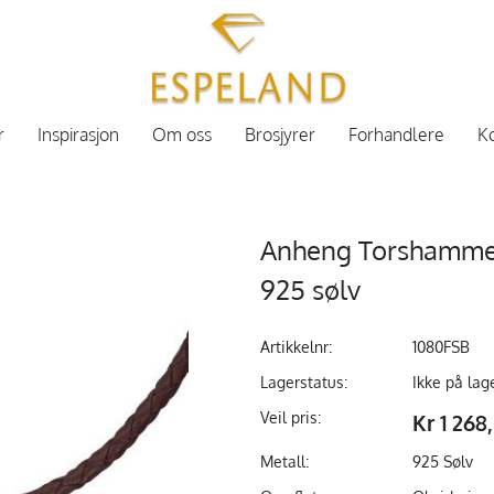
r
Inspirasjon
Om oss
Brosjyrer
Forhandlere
Ko
Anheng Torshammer 
925 sølv
Artikkelnr:
1080FSB
Lagerstatus:
Ikke på lag
Veil pris:
Kr 1 268
Metall:
925 Sølv