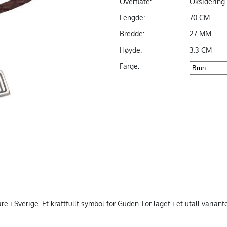
Overflate:
Oksidering
Lengde:
70 CM
Bredde:
27 MM
Høyde:
3.3 CM
Farge:
i Sverige. Et kraftfullt symbol for Guden Tor laget i et utall variante