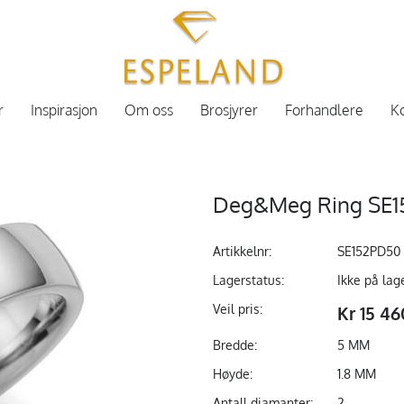
r
Inspirasjon
Om oss
Brosjyrer
Forhandlere
Ko
Deg&Meg Ring SE152
Artikkelnr:
SE152PD50
Lagerstatus:
Ikke på lag
Veil pris:
Kr 15 46
Bredde:
5 MM
Høyde:
1.8 MM
Antall diamanter:
2