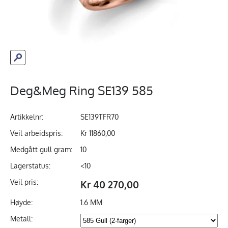
Deg&Meg Ring SE139 585
Artikkelnr:
SE139TFR70
Veil arbeidspris:
Kr 11860,00
Medgått gull gram:
10
Lagerstatus:
<10
Veil pris:
Kr 40 270,00
Høyde:
1.6 MM
Metall: