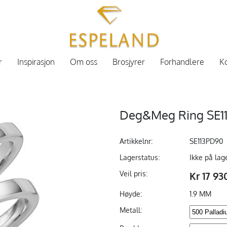
r
Inspirasjon
Om oss
Brosjyrer
Forhandlere
Ko
Deg&Meg Ring SE11
Artikkelnr:
SE113PD90
Lagerstatus:
Ikke på lag
Veil pris:
Kr 17 93
Høyde:
1.9 MM
Metall: