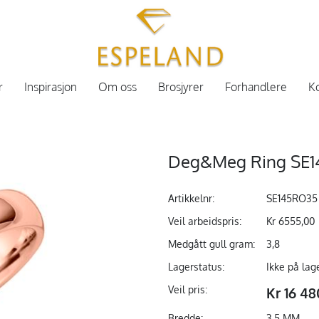
r
Inspirasjon
Om oss
Brosjyrer
Forhandlere
Ko
Deg&Meg Ring SE14
Artikkelnr:
SE145RO35
Veil arbeidspris:
Kr 6555,00
Medgått gull gram:
3,8
Lagerstatus:
Ikke på lag
Veil pris:
Kr 16 48
Bredde:
3,5 MM