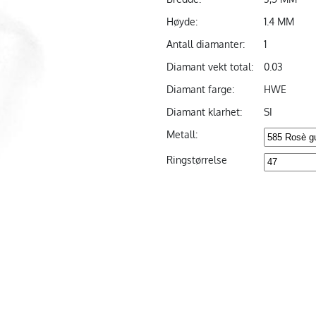
Høyde:
1.4 MM
Antall diamanter:
1
Diamant vekt total:
0.03
Diamant farge:
HWE
Diamant klarhet:
SI
Metall:
Ringstørrelse