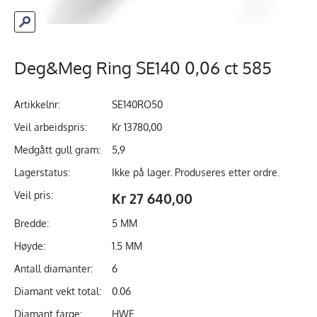
Deg&Meg Ring SE140 0,06 ct 585
Artikkelnr:
SE140RO50
Veil arbeidspris:
Kr 13780,00
Medgått gull gram:
5,9
Lagerstatus:
Ikke på lager. Produseres etter ordre.
Veil pris:
Kr 27 640,00
Bredde:
5 MM
Høyde:
1.5 MM
Antall diamanter:
6
Diamant vekt total:
0.06
Diamant farge:
HWE