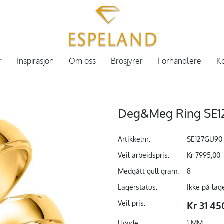
r
Inspirasjon
Om oss
Brosjyrer
Forhandlere
Ko
Deg&Meg Ring SE1
Artikkelnr:
SE127GU90
Veil arbeidspris:
Kr 7995,00
Medgått gull gram:
8
Lagerstatus:
Ikke på lag
Veil pris:
Kr 31 45
Høyde:
1 MM