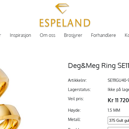
r
Inspirasjon
Om oss
Brosjyrer
Forhandlere
Ko
Deg&Meg Ring SE11
Artikkelnr:
SE111GU40-
Lagerstatus:
Ikke på lag
Veil pris:
Kr 11 72
Høyde:
1.5 MM
Metall: