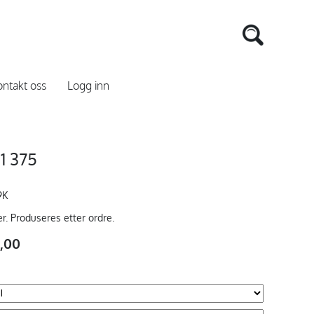
ntakt oss
Logg inn
1 375
9K
er. Produseres etter ordre.
0,00