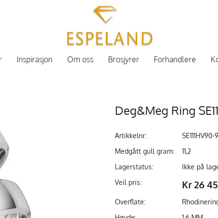
r
Inspirasjon
Om oss
Brosjyrer
Forhandlere
Ko
Deg&Meg Ring SE11
Artikkelnr:
SE111HV90-
Medgått gull gram:
11,2
Lagerstatus:
Ikke på lag
Veil pris:
Kr 26 4
Overflate:
Rhodinerin
Høyde:
1.6 MM