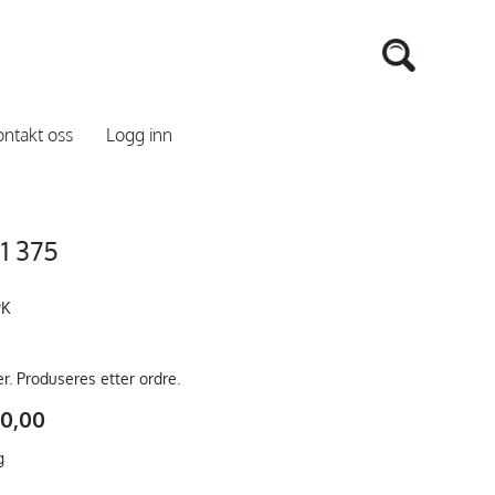
ntakt oss
Logg inn
1 375
9K
er. Produseres etter ordre.
50,00
g