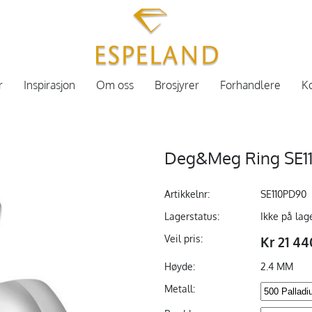
r
Inspirasjon
Om oss
Brosjyrer
Forhandlere
Ko
Deg&Meg Ring SE11
Artikkelnr:
SE110PD90
Lagerstatus:
Ikke på lag
Veil pris:
Kr 21 44
Høyde:
2.4 MM
Metall: