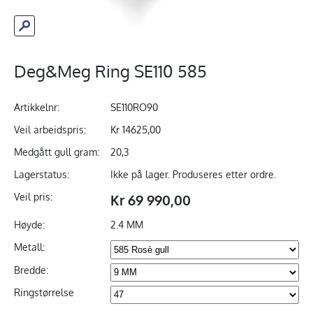
Deg&Meg Ring SE110 585
Artikkelnr:
SE110RO90
Veil arbeidspris:
Kr 14625,00
Medgått gull gram:
20,3
Lagerstatus:
Ikke på lager. Produseres etter ordre.
Veil pris:
Kr 69 990,00
Høyde:
2.4 MM
Metall:
Bredde:
Ringstørrelse