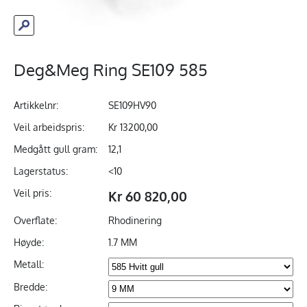
Deg&Meg Ring SE109 585
Artikkelnr:
SE109HV90
Veil arbeidspris:
Kr 13200,00
Medgått gull gram:
12,1
Lagerstatus:
<10
Veil pris:
Kr 60 820,00
Overflate:
Rhodinering
Høyde:
1.7 MM
Metall:
Bredde: