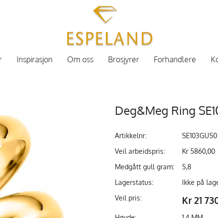
r
Inspirasjon
Om oss
Brosjyrer
Forhandlere
Ko
Deg&Meg Ring SE1
Artikkelnr:
SE103GU50
Veil arbeidspris:
Kr 5860,00
Medgått gull gram:
5,8
Lagerstatus:
Ikke på lag
Veil pris:
Kr 21 73
Høyde:
1.4 MM