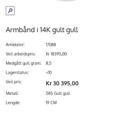
Armbånd i 14K gult gull
Artikkelnr:
17088
Veil arbeidspris:
Kr 18395,00
Medgått gull gram:
8,5
Lagerstatus:
<10
Veil pris:
Kr 30 395,00
Metall:
585 Gult gull
Lengde:
19 CM