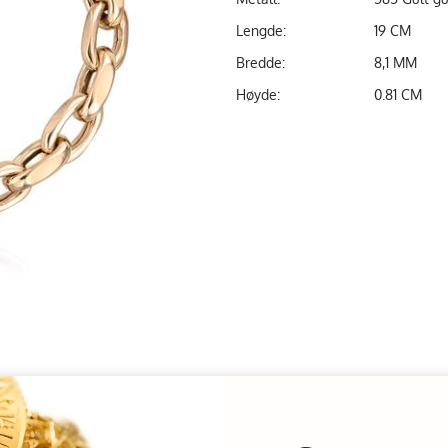
Lengde:
19 CM
Bredde:
8,1 MM
Høyde:
0.81 CM