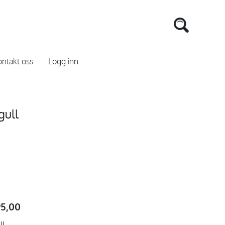
ntakt oss
Logg inn
gull
95,00
ll