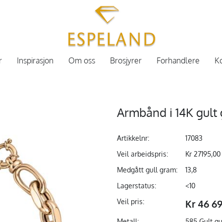
r
Inspirasjon
Om oss
Brosjyrer
Forhandlere
Ko
Armbånd i 14K gult 
Artikkelnr:
17083
Veil arbeidspris:
Kr 27195,00
Medgått gull gram:
13,8
Lagerstatus:
<10
Veil pris:
Kr 46 6
Metall:
585 Gult gu