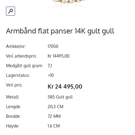
Armbånd flat panser 14K gult gull
Artikkelnr:
17050
Veil arbeidspris:
Kr 14495,00
Medgått gull gram:
7,1
Lagerstatus:
<10
Veil pris:
Kr 24 495,00
Metall:
585 Gult gull
Lengde:
20,3 CM
Bredde:
72 MM
Høyde:
1.6 CM