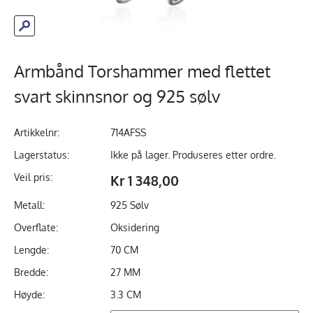
Armbånd Torshammer med flettet
svart skinnsnor og 925 sølv
Artikkelnr:
714AFSS
Lagerstatus:
Ikke på lager. Produseres etter ordre.
Veil pris:
Kr 1 348,00
Metall:
925 Sølv
Overflate:
Oksidering
Lengde:
70 CM
Bredde:
27 MM
Høyde:
3.3 CM