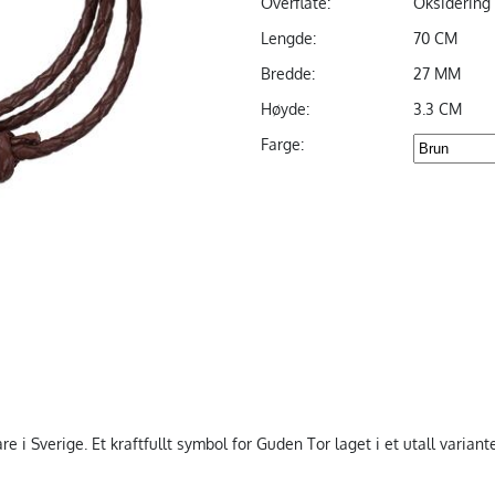
Overflate:
Oksidering
Lengde:
70 CM
Bredde:
27 MM
Høyde:
3.3 CM
Farge:
i Sverige. Et kraftfullt symbol for Guden Tor laget i et utall variante