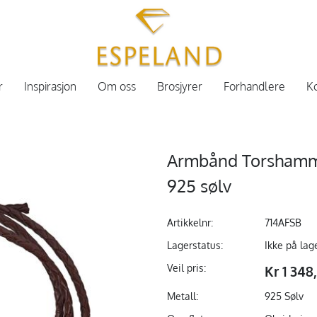
r
Inspirasjon
Om oss
Brosjyrer
Forhandlere
Ko
Armbånd Torshamme
925 sølv
Artikkelnr:
714AFSB
Lagerstatus:
Ikke på lag
Veil pris:
Kr 1 348
Metall:
925 Sølv