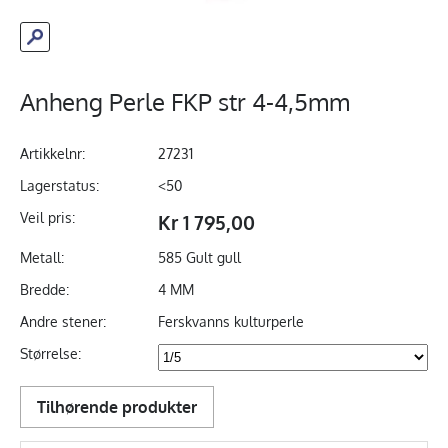
Anheng Perle FKP str 4-4,5mm
Artikkelnr:
27231
Lagerstatus:
<50
Veil pris:
Kr 1 795,00
Metall:
585 Gult gull
Bredde:
4 MM
Andre stener:
Ferskvanns kulturperle
Størrelse:
Tilhørende produkter